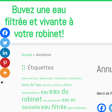
Buvez une eau
filtrée et vivante à
votre robinet!
Passer
au
Accueil
»
Annulation
contenu
Annu
Étiquettes
1euro par jour
adoucisseur
biophoton
biophotons
boire de l'eau
chlore
calcaire
cellules
eau du
eau
Merci de 
déshydratation
robinet
eau en
eau dynamisée
eau filtrée
bouteille
eau minéraux