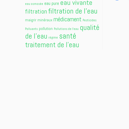
eau vivante
eau pure
eau osmosée
filtration de l'eau
filtration
médicament
maigrir
minéraux
Pesticides
qualité
pollution
Polluants
Pollutions de l'eau
santé
de l'eau
régime
traitement de l'eau